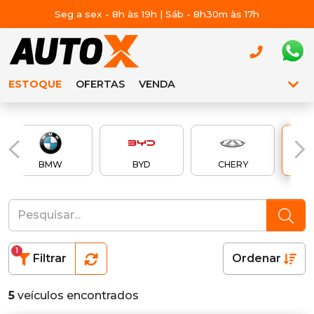
Seg a sex - 8h às 19h | Sáb - 8h30m às 17h
ESTOQUE
OFERTAS
VENDA
BMW
BYD
CHERY
Ch
1
Filtrar
Ordenar
5
veículos encontrados