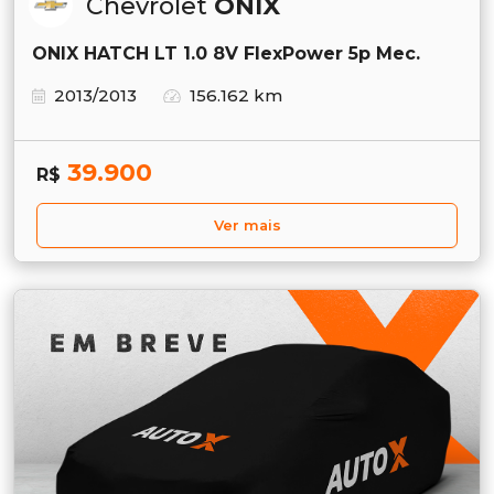
Chevrolet
ONIX
ONIX HATCH LT 1.0 8V FlexPower 5p Mec.
2013/2013
156.162 km
39.900
R$
Ver mais