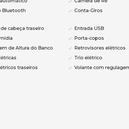
automático
Câmera de Ré
 Bluetooth
Conta-Giros
de cabeça traseiro
Entrada USB
imídia
Porta-copos
m de Altura do Banco
Retrovisores elétricos
étricas
Trio elétrico
étricos traseiros
Volante com regulagem