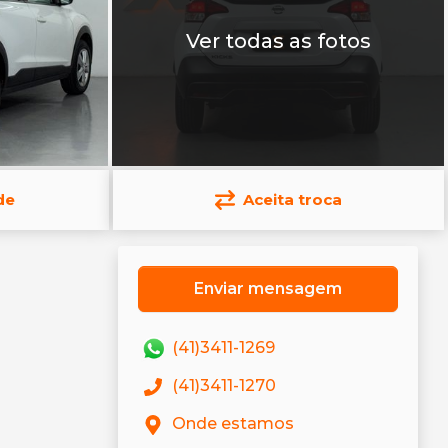
Ver todas as fotos
de
Aceita troca
Enviar mensagem
(41)3411-1269
(41)3411-1270
Onde estamos