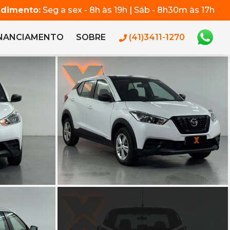
ndimento:
Seg a sex - 8h às 19h | Sáb - 8h30m às 17h
INANCIAMENTO
SOBRE
(41)3411-1270