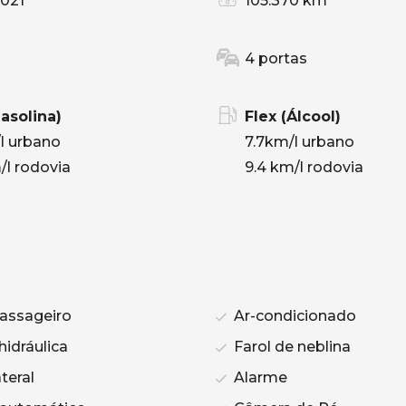
021
105.370 km
4 portas
Gasolina)
Flex (Álcool)
/l urbano
7.7km/l urbano
/l rodovia
9.4 km/l rodovia
assageiro
Ar-condicionado
hidráulica
Farol de neblina
teral
Alarme