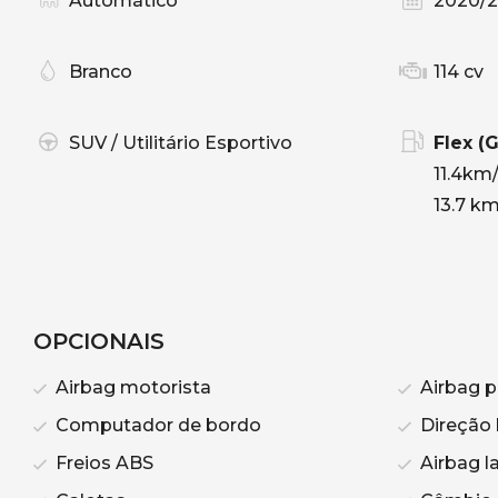
Automático
2020/2
Branco
114 cv
SUV / Utilitário Esportivo
Flex (
11.4km
13.7 km
OPCIONAIS
Airbag motorista
Airbag p
Computador de bordo
Direção 
Freios ABS
Airbag la