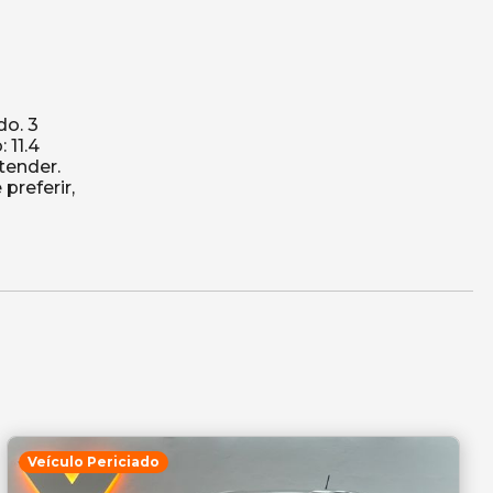
do. 3
 11.4
tender.
preferir,
Veículo Periciado