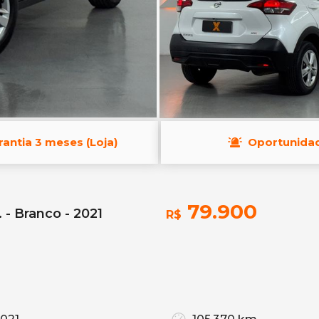
rantia 3 meses (Loja)
Oportunida
79.900
 - Branco - 2021
R$