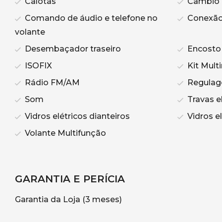
Calotas
Câmbio 
Comando de áudio e telefone no
Conexão
volante
Desembaçador traseiro
Encosto 
ISOFIX
Kit Mult
Rádio FM/AM
Regulage
Som
Travas el
Vidros elétricos dianteiros
Vidros el
Volante Multifunção
GARANTIA E PERÍCIA
Garantia da Loja (3 meses)