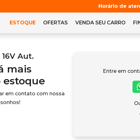
Horário de ate
ESTOQUE
OFERTAS
VENDA
SEU CARRO
F
 16V Aut.
tá mais
Entre em cont
o estoque
rar em contato com nossa
 sonhos!
Ou