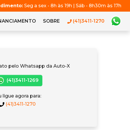
ndimento:
Seg a sex - 8h às 19h | Sáb - 8h30m às 17h
INANCIAMENTO
SOBRE
(41)3411-1270
ato pelo Whatsapp da Auto-X
(41)3411-1269
 ligue agora para:
(41)3411-1270