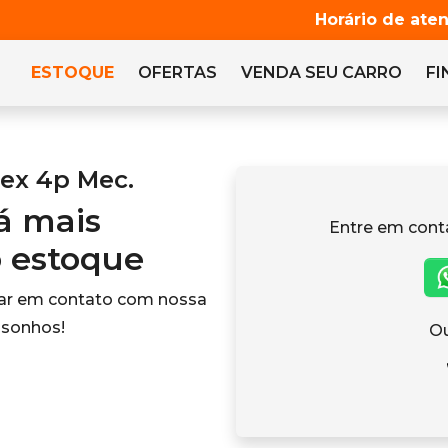
Horário de ate
ESTOQUE
OFERTAS
VENDA
SEU CARRO
F
lex 4p Mec.
tá mais
Entre em cont
o estoque
rar em contato com nossa
 sonhos!
Ou