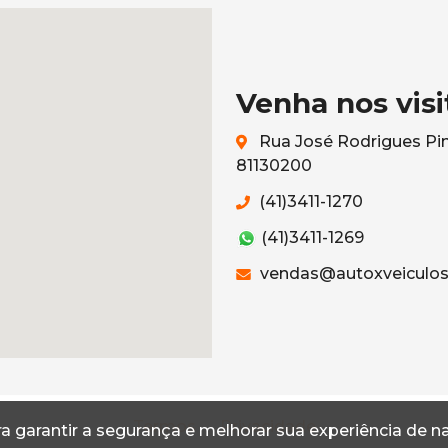
Venha nos visi
Rua José Rodrigues Pinh
81130200
(41)3411-1270
(41)3411-1269
vendas@autoxveiculos
Termos
Privacidade
a garantir a segurança e melhorar sua experiência de 