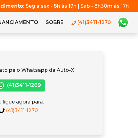
ndimento:
Seg a sex - 8h às 19h | Sáb - 8h30m às 17h
INANCIAMENTO
SOBRE
(41)3411-1270
ato pelo Whatsapp da Auto-X
(41)3411-1269
 ligue agora para:
(41)3411-1270