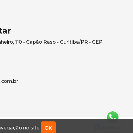
tar
eiro, 110 - Capão Raso - Curitiba/PR - CEP
.com.br
navegação no site
OK