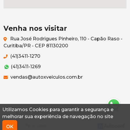
Venha nos visitar
Rua José Rodrigues Pinheiro, 110 - Capão Raso -
Curitiba/PR - CEP 81130200
(41)3411-1270
(41)3411-1269
vendas@autoxveiculos.com.br
Utilizamos Cookies para garantir a segurança e
© 2026 Autoconf. Todos os direitos reservados.
melhorar sua experiência de navegação no site
Termos
Privacidade
OK